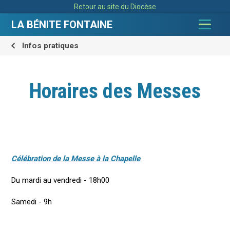
Aller
Outils
Retour au site du Diocèse
au
personnels
contenu.
|
LA BÉNITE FONTAINE
Aller
à
la
navigation
Infos pratiques
Horaires des Messes
Célébration de la Messe à la Chapelle
Du mardi au vendredi - 18h00
Samedi - 9h