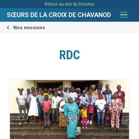
Aller
Outils
Retour au site du Diocèse
au
personnels
contenu.
|
SŒURS DE LA CROIX DE CHAVANOD
Aller
à
la
navigation
Nos missions
RDC