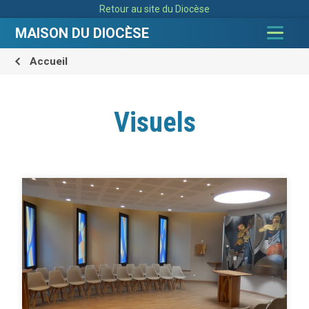
Aller
Outils
Retour au site du Diocèse
au
personnels
contenu.
|
MAISON DU DIOCÈSE
Aller
à
la
navigation
Accueil
Visuels