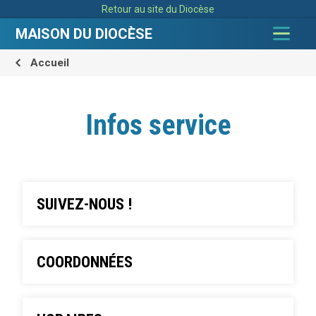
Aller
Outils
Retour au site du Diocèse
au
personnels
contenu.
|
MAISON DU DIOCÈSE
Aller
à
la
navigation
Accueil
Infos service
SUIVEZ-NOUS !
COORDONNÉES