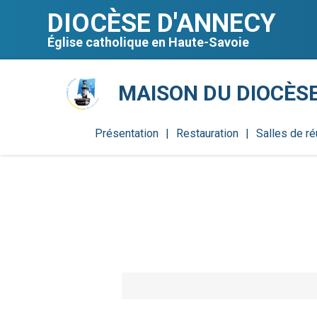
Aller
Outils
au
personnels
DIOCÈSE D'ANNECY
contenu.
|
Aller
Église catholique en Haute-Savoie
à
la
navigation
MAISON DU DIOCÈS
Présentation
Restauration
Salles de ré