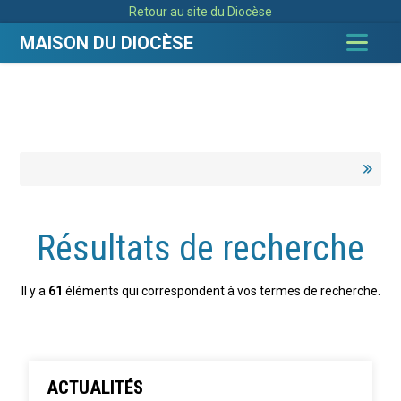
Aller
Outils
Retour au site du Diocèse
au
personnels
contenu.
|
MAISON DU DIOCÈSE
Aller
à
la
navigation
Résultats de recherche
Il y a
61
éléments qui correspondent à vos termes de recherche.
ACTUALITÉS