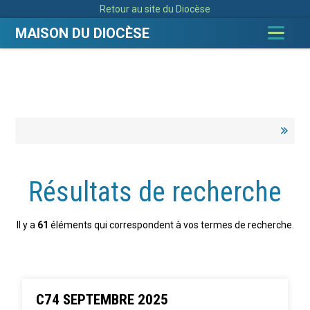
Aller
Outils
Retour au site du Diocèse
au
personnels
contenu.
|
MAISON DU DIOCÈSE
Aller
à
la
navigation
Résultats de recherche
Il y a
61
éléments qui correspondent à vos termes de recherche.
C74 SEPTEMBRE 2025