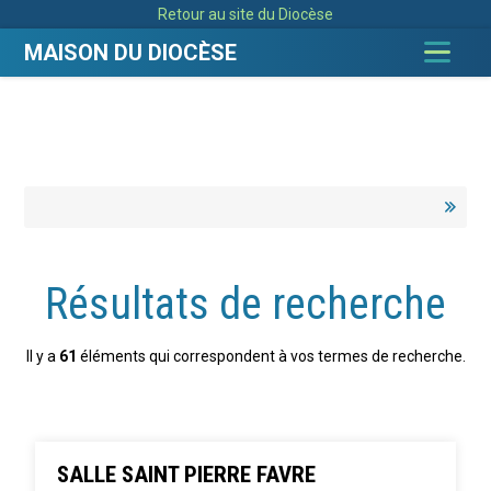
Aller
Outils
Retour au site du Diocèse
au
personnels
contenu.
|
MAISON DU DIOCÈSE
Aller
à
la
navigation
Résultats de recherche
Il y a
61
éléments qui correspondent à vos termes de recherche.
SALLE SAINT PIERRE FAVRE