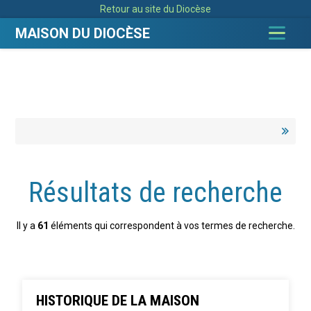
Aller
Outils
Retour au site du Diocèse
au
personnels
contenu.
|
MAISON DU DIOCÈSE
Aller
à
la
navigation
Résultats de recherche
Il y a
61
éléments qui correspondent à vos termes de recherche.
HISTORIQUE DE LA MAISON