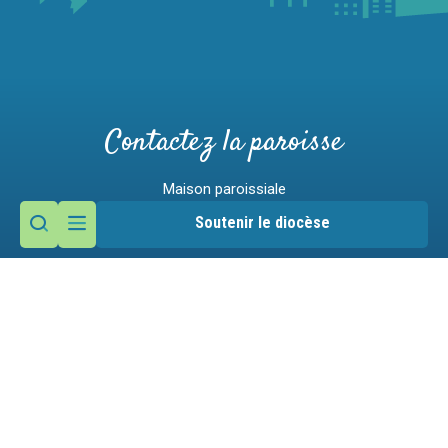
Contactez la paroisse
Maison paroissiale
44 rue de L'Hôpital
Soutenir le diocèse
74800 La Roche-sur-Foron
Nous écrire
04 50 03 00 22
Mentions légales
Gestion des cookies
Victime d'un abus ?