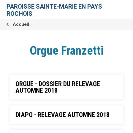
Aller
Outils
au
personnels
PAROISSE SAINTE-MARIE EN PAYS
contenu.
|
ROCHOIS
Aller
à
la
Accueil
navigation
Orgue Franzetti
ORGUE - DOSSIER DU RELEVAGE
AUTOMNE 2018
DIAPO - RELEVAGE AUTOMNE 2018