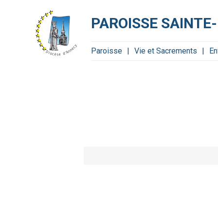
Aller
Outils
au
personnels
contenu.
PAROISSE SAINTE
|
Aller
à
la
navigation
Paroisse
Vie et Sacrements
En