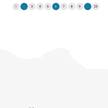
1
...
3
4
5
6
7
8
9
...
23