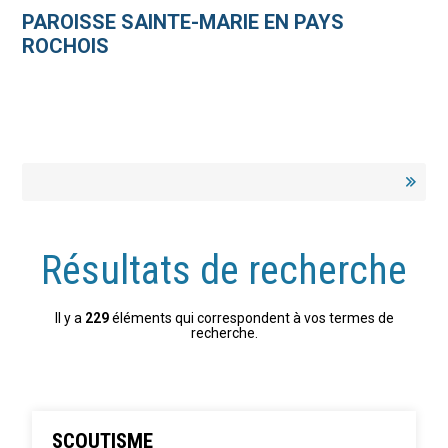
Aller
Outils
au
personnels
PAROISSE SAINTE-MARIE EN PAYS
contenu.
|
ROCHOIS
Aller
à
la
navigation
Résultats de recherche
Il y a
229
éléments qui correspondent à vos termes de
recherche.
SCOUTISME