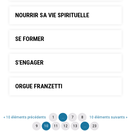
NOURRIR SA VIE SPIRITUELLE
SE FORMER
S'ENGAGER
ORGUE FRANZETTI
« 10 éléments précédents
1
...
7
8
10 éléments suivants »
9
10
11
12
13
...
23