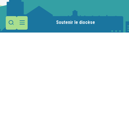
Soutenir le diocèse
Contactez la paroisse
Maison paroissiale
44 rue de L'Hôpital
74800 La Roche-sur-Foron