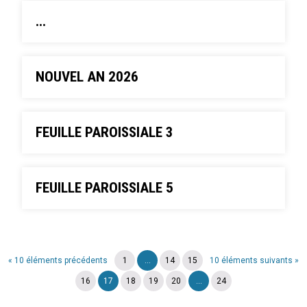
...
NOUVEL AN 2026
FEUILLE PAROISSIALE 3
FEUILLE PAROISSIALE 5
« 10 éléments précédents
1
...
14
15
10 éléments suivants »
16
17
18
19
20
...
24