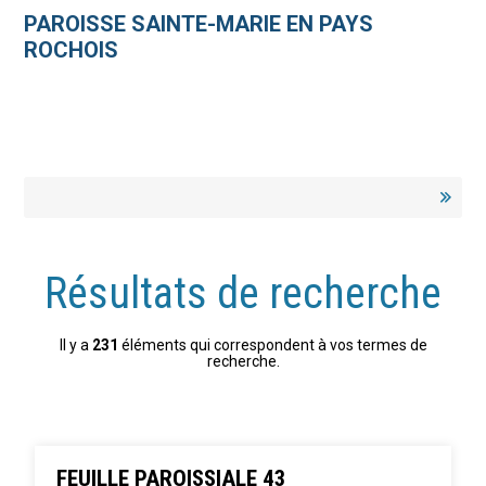
Aller
Outils
au
personnels
PAROISSE SAINTE-MARIE EN PAYS
contenu.
|
ROCHOIS
Aller
à
la
navigation
Résultats de recherche
Il y a
231
éléments qui correspondent à vos termes de
recherche.
FEUILLE PAROISSIALE 43