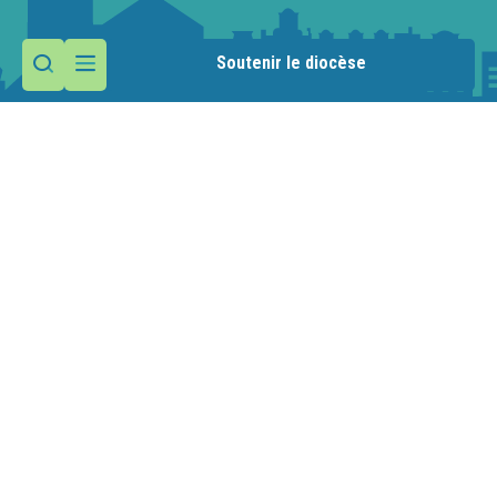
Soutenir le diocèse
Contactez la paroisse
Maison paroissiale
44 rue de L'Hôpital
74800 La Roche-sur-Foron
Nous écrire
04 50 03 00 22