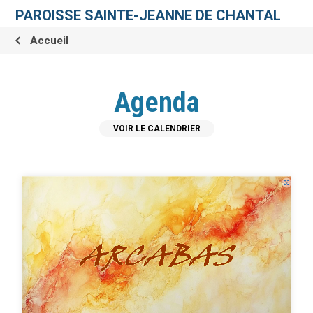
Aller
Outils
au
personnels
PAROISSE SAINTE-JEANNE DE CHANTAL
contenu.
|
Aller
Accueil
à
la
navigation
Agenda
VOIR LE CALENDRIER