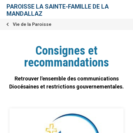
Aller
Outils
au
personnels
PAROISSE LA SAINTE-FAMILLE DE LA
contenu.
|
MANDALLAZ
Aller
à
la
Vie de la Paroisse
navigation
Consignes et
recommandations
Retrouver l'ensemble des communications
Diocésaines et restrictions gouvernementales.