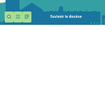
Soutenir le diocèse
Contactez la paroisse
Maison paroissiale
86 place Claudius Luiset
74330 Sillingy
Nous écrire
09 61 31 87 24