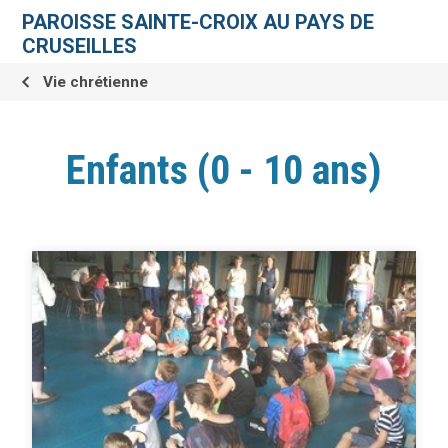
Aller
Outils
au
personnels
PAROISSE SAINTE-CROIX AU PAYS DE
contenu.
|
CRUSEILLES
Aller
à
la
Vie chrétienne
navigation
Enfants (0 - 10 ans)