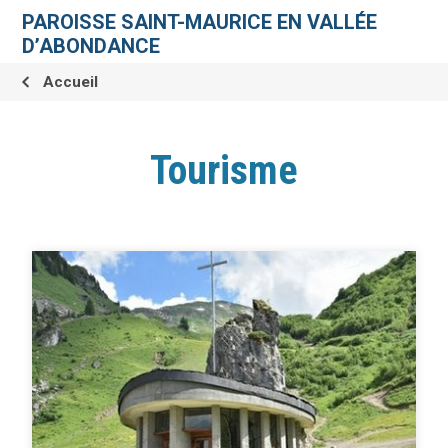
Aller
Outils
au
personnels
PAROISSE SAINT-MAURICE EN VALLÉE
contenu.
|
D’ABONDANCE
Aller
à
la
Accueil
navigation
Tourisme