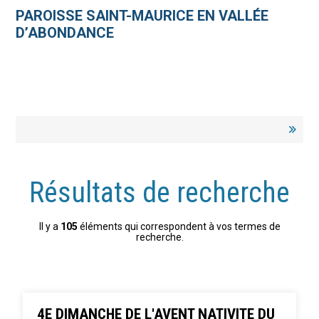
Aller
Outils
au
personnels
PAROISSE SAINT-MAURICE EN VALLÉE
contenu.
|
D’ABONDANCE
Aller
à
la
navigation
Résultats de recherche
Il y a
105
éléments qui correspondent à vos termes de
recherche.
4E DIMANCHE DE L'AVENT NATIVITE DU