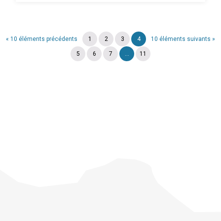
« 10 éléments précédents
1
2
3
4
10 éléments suivants »
5
6
7
...
11