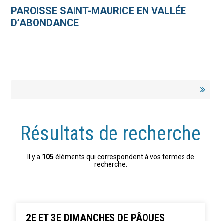
Aller
Outils
au
personnels
PAROISSE SAINT-MAURICE EN VALLÉE
contenu.
|
D’ABONDANCE
Aller
à
la
navigation
Résultats de recherche
Il y a
105
éléments qui correspondent à vos termes de
recherche.
2E ET 3E DIMANCHES DE PÂQUES