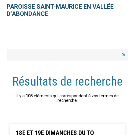
Aller
Outils
au
personnels
PAROISSE SAINT-MAURICE EN VALLÉE
contenu.
|
D’ABONDANCE
Aller
à
la
navigation
Résultats de recherche
Il y a
105
éléments qui correspondent à vos termes de
recherche.
18E ET 19E DIMANCHES DU TO