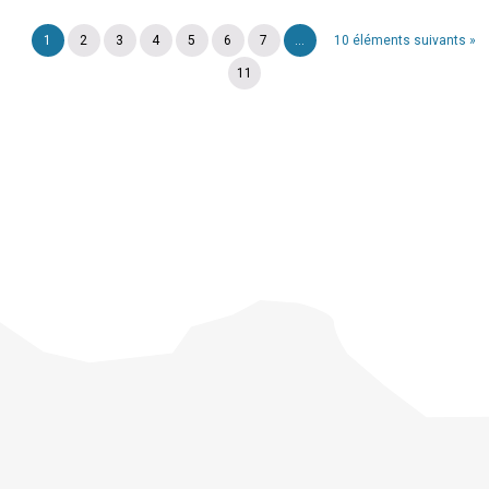
1
2
3
4
5
6
7
...
10 éléments suivants »
11