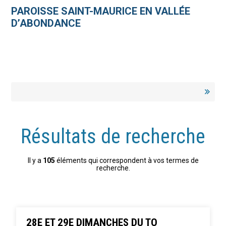
Aller
Outils
au
personnels
PAROISSE SAINT-MAURICE EN VALLÉE
contenu.
|
D’ABONDANCE
Aller
à
la
navigation
Résultats de recherche
Il y a
105
éléments qui correspondent à vos termes de
recherche.
28E ET 29E DIMANCHES DU TO