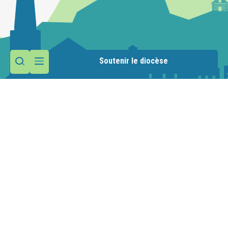
Soutenir le diocèse
Contactez la paroisse
Maison paroissiale
Place de l'Abbatiale
74360 Abondance