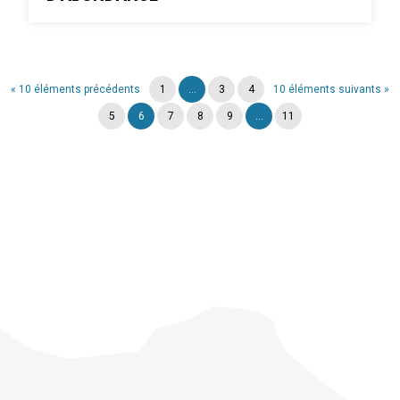
« 10 éléments précédents
1
...
3
4
10 éléments suivants »
5
6
7
8
9
...
11