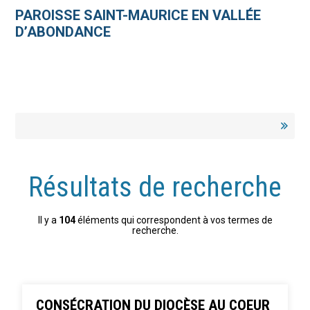
Aller
Outils
au
personnels
PAROISSE SAINT-MAURICE EN VALLÉE
contenu.
|
D’ABONDANCE
Aller
à
la
navigation
Résultats de recherche
Il y a
104
éléments qui correspondent à vos termes de
recherche.
CONSÉCRATION DU DIOCÈSE AU COEUR