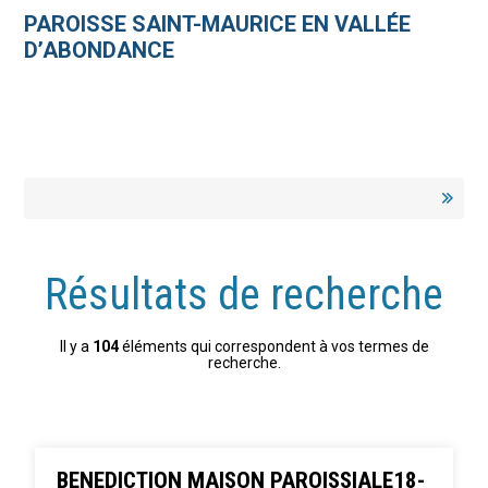
Aller
Outils
au
personnels
PAROISSE SAINT-MAURICE EN VALLÉE
contenu.
|
D’ABONDANCE
Aller
à
la
navigation
Résultats de recherche
Il y a
104
éléments qui correspondent à vos termes de
recherche.
BENEDICTION MAISON PAROISSIALE18-