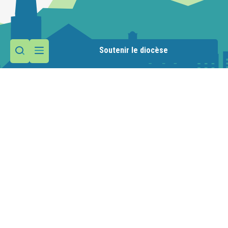
Soutenir le diocèse
Contactez la paroisse
Maison paroissiale
Place de l'Abbatiale
74360 Abondance