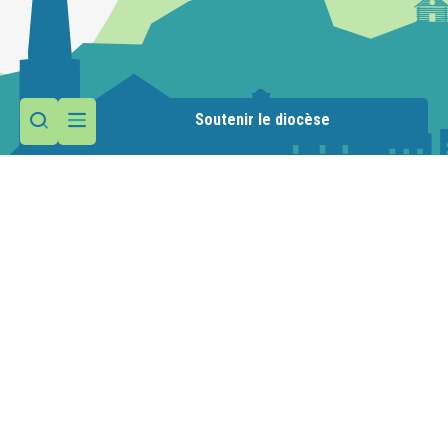
Soutenir le diocèse
Contactez la paroisse
Maison paroissiale
Place de l'Abbatiale
74360 Abondance