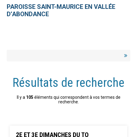
Aller
Outils
au
personnels
PAROISSE SAINT-MAURICE EN VALLÉE
contenu.
|
D’ABONDANCE
Aller
à
la
navigation
Résultats de recherche
Il y a
105
éléments qui correspondent à vos termes de
recherche.
2E ET 3E DIMANCHES DU TO