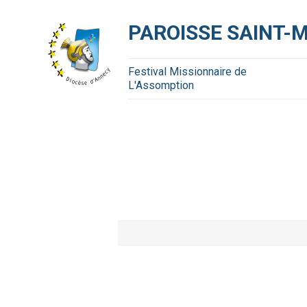
Aller
Outils
au
personnels
contenu.
PAROISSE SAINT-
|
Aller
à
la
navigation
Festival Missionnaire de
L'Assomption