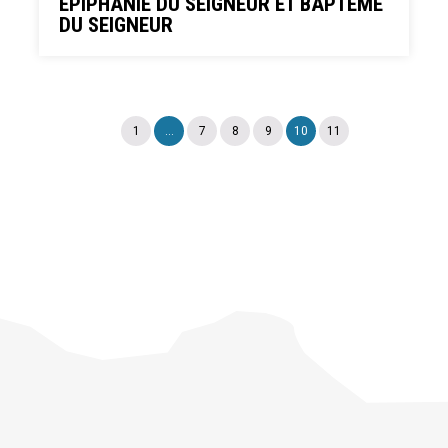
EPIPHANIE DU SEIGNEUR ET BAPTÊME
DU SEIGNEUR
1
...
7
8
9
10
11