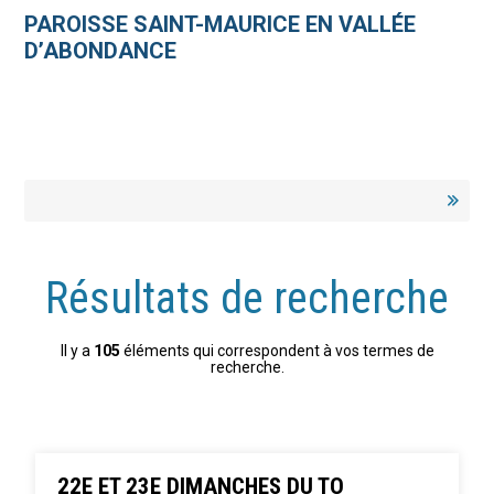
Aller
Outils
au
personnels
PAROISSE SAINT-MAURICE EN VALLÉE
contenu.
|
D’ABONDANCE
Aller
à
la
navigation
Résultats de recherche
Il y a
105
éléments qui correspondent à vos termes de
recherche.
22E ET 23E DIMANCHES DU TO