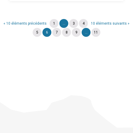
« 10 éléments précédents
1
...
3
4
10 éléments suivants »
5
6
7
8
9
...
11