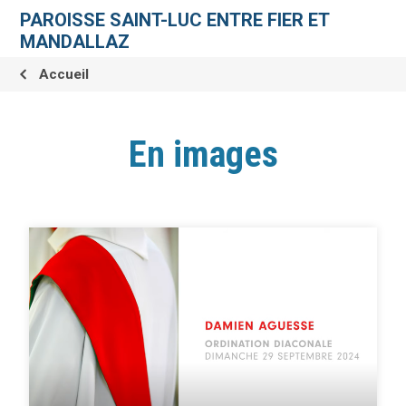
Aller
Outils
au
personnels
PAROISSE SAINT-LUC ENTRE FIER ET
contenu.
|
MANDALLAZ
Aller
à
la
Accueil
navigation
En images