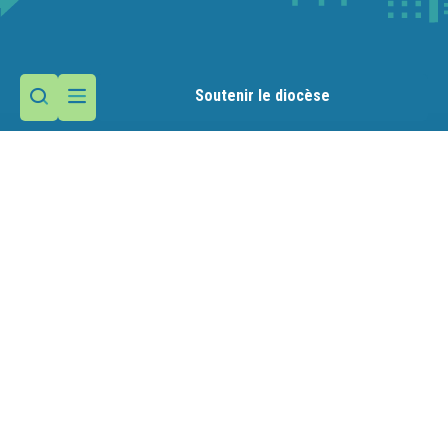
Soutenir le diocèse
Contactez la paroisse
Maison paroissiale
12 rue de l'Aérodrome
Meythet
74960 Annecy
Nous écrire
04 50 22 02 38