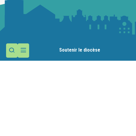
Soutenir le diocèse
Contactez la paroisse
Maison paroissiale
12 rue de l'Aérodrome
Meythet
74960 Annecy