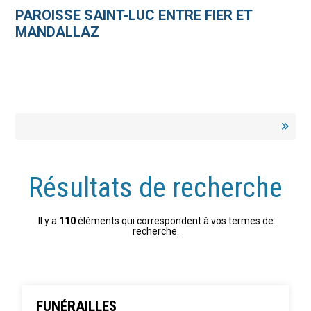
Aller
Outils
au
personnels
PAROISSE SAINT-LUC ENTRE FIER ET
contenu.
|
MANDALLAZ
Aller
à
la
navigation
Résultats de recherche
Il y a
110
éléments qui correspondent à vos termes de
recherche.
FUNÉRAILLES