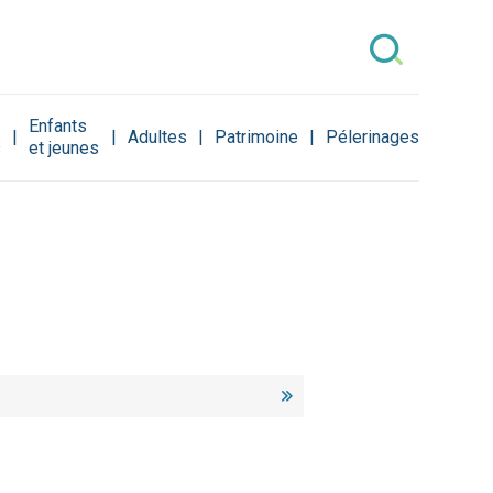
Enfants
Adultes
Patrimoine
Pélerinages
s
et jeunes