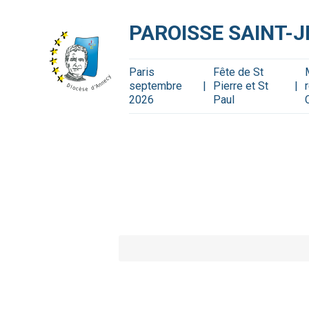
Aller
Outils
au
personnels
contenu.
PAROISSE SAINT-
|
Aller
à
la
navigation
Paris
Fête de St
septembre
Pierre et St
2026
Paul