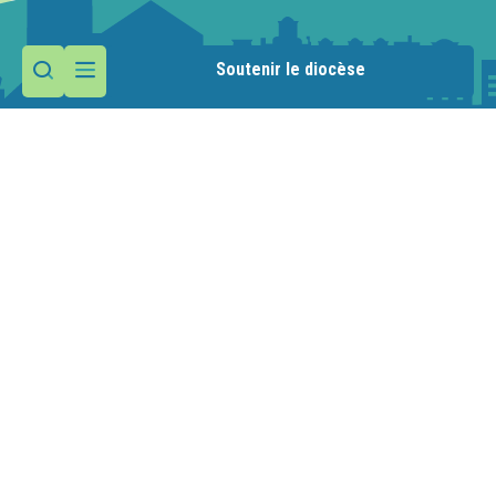
Soutenir le diocèse
Contactez la paroisse
Maison paroissiale
51 place des Allobroges
74890 Bons-en-Chablais
Nous écrire
04 50 36 10 85