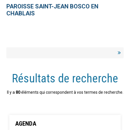
Aller
Outils
au
personnels
PAROISSE SAINT-JEAN BOSCO EN
contenu.
|
CHABLAIS
Aller
à
la
navigation
Résultats de recherche
Il y a
80
éléments qui correspondent à vos termes de recherche.
AGENDA