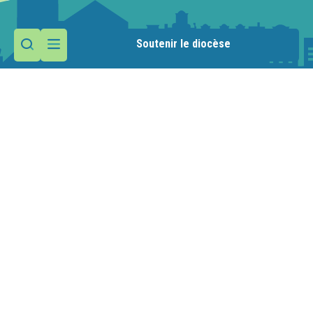
Soutenir le diocèse
Contactez la paroisse
Maison paroissiale
51 place des Allobroges
74890 Bons-en-Chablais
Nous écrire
04 50 36 10 85