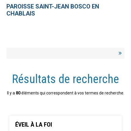
Aller
Outils
au
personnels
PAROISSE SAINT-JEAN BOSCO EN
contenu.
|
CHABLAIS
Aller
à
la
navigation
Résultats de recherche
Il y a
80
éléments qui correspondent à vos termes de recherche.
ÉVEIL À LA FOI