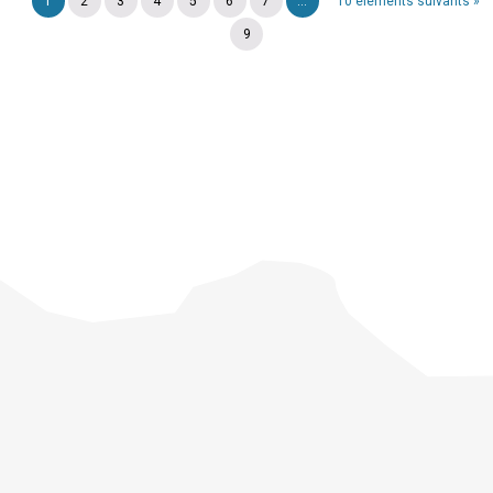
1
2
3
4
5
6
7
...
10 éléments suivants »
9