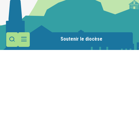
Soutenir le diocèse
Contactez la paroisse
Maison paroissiale
51 place des Allobroges
74890 Bons-en-Chablais