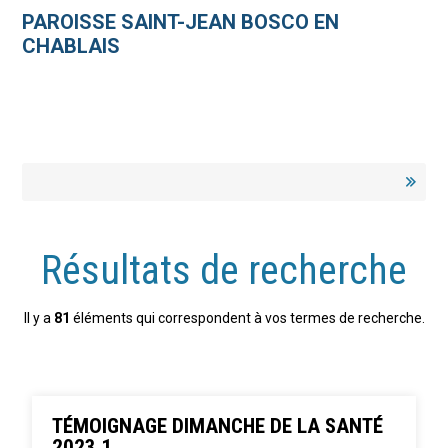
Aller
Outils
au
personnels
PAROISSE SAINT-JEAN BOSCO EN
contenu.
|
CHABLAIS
Aller
à
la
navigation
Résultats de recherche
Il y a
81
éléments qui correspondent à vos termes de recherche.
TÉMOIGNAGE DIMANCHE DE LA SANTÉ
2023 1