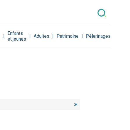
Enfants
Adultes
Patrimoine
Pélerinages
s
et jeunes