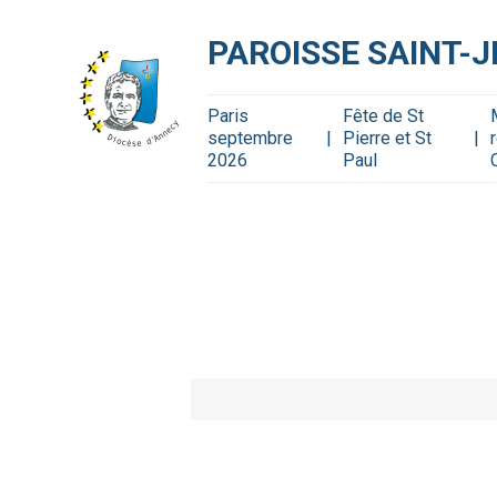
Aller
Outils
au
personnels
contenu.
PAROISSE SAINT-
|
Aller
à
la
navigation
Paris
Fête de St
septembre
Pierre et St
2026
Paul