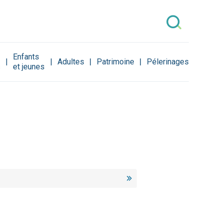
Enfants
Adultes
Patrimoine
Pélerinages
s
et jeunes