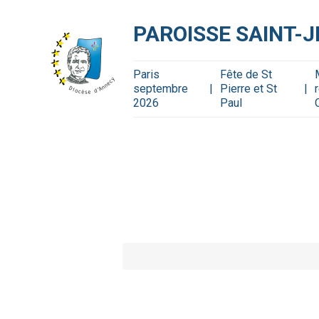
Aller
Outils
au
personnels
contenu.
PAROISSE SAINT-
|
Aller
à
la
navigation
Paris
Fête de St
septembre
Pierre et St
2026
Paul