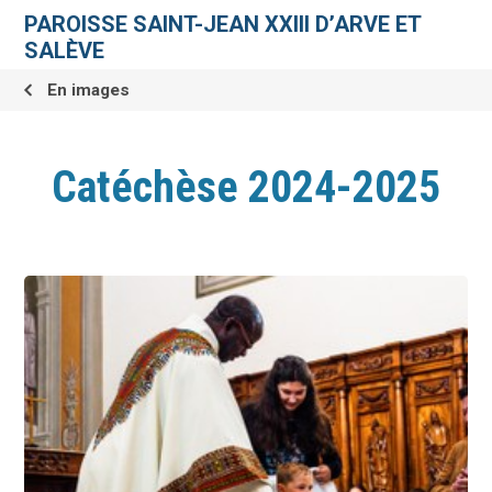
Aller
Outils
au
personnels
PAROISSE SAINT-JEAN XXIII D’ARVE ET
contenu.
|
SALÈVE
Aller
à
la
En images
navigation
Catéchèse 2024-2025