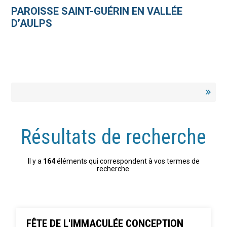
Aller
Outils
au
personnels
PAROISSE SAINT-GUÉRIN EN VALLÉE
contenu.
|
D’AULPS
Aller
à
la
navigation
Résultats de recherche
Il y a
164
éléments qui correspondent à vos termes de
recherche.
FÊTE DE L'IMMACULÉE CONCEPTION