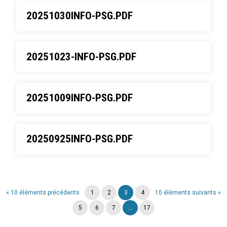
20251030INFO-PSG.PDF
20251023-INFO-PSG.PDF
20251009INFO-PSG.PDF
20250925INFO-PSG.PDF
« 10 éléments précédents
1
2
3
4
10 éléments suivants »
5
6
7
...
17