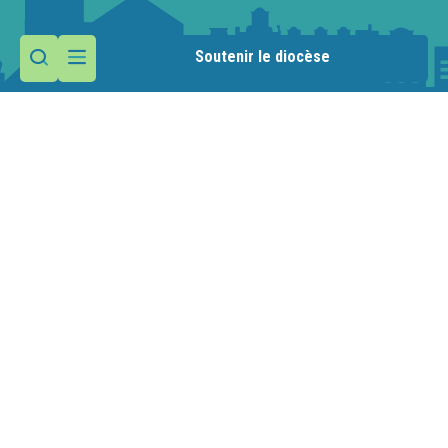
Soutenir le diocèse
Contactez la paroisse
Maison paroissiale
1 route de la Manche
74110 Morzine
Nous écrire
04 50 79 29 20