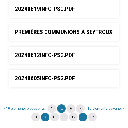
20240619INFO-PSG.PDF
PREMIÈRES COMMUNIONS À SEYTROUX
20240612INFO-PSG.PDF
20240605INFO-PSG.PDF
« 10 éléments précédents
1
...
6
7
10 éléments suivants »
8
9
10
11
12
...
17