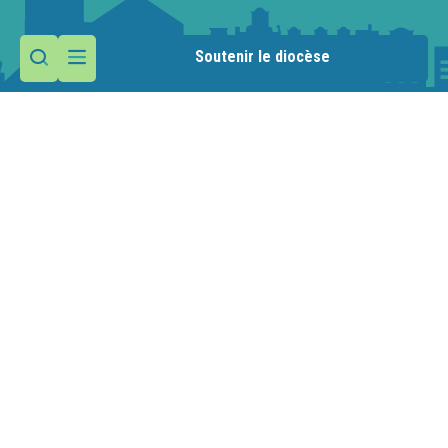
Soutenir le diocèse
Contactez la paroisse
Maison paroissiale
1 route de la Manche
74110 Morzine
Nous écrire
04 50 79 29 20