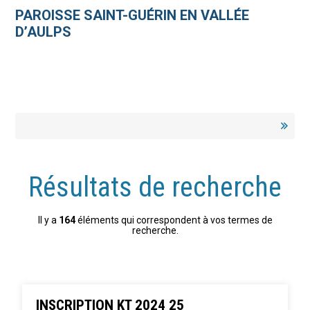
Aller
Outils
au
personnels
PAROISSE SAINT-GUÉRIN EN VALLÉE
contenu.
|
D’AULPS
Aller
à
la
navigation
Résultats de recherche
Il y a
164
éléments qui correspondent à vos termes de
recherche.
INSCRIPTION KT 2024 25