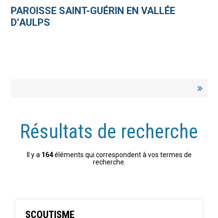
Aller
Outils
au
personnels
PAROISSE SAINT-GUÉRIN EN VALLÉE
contenu.
|
D’AULPS
Aller
à
la
navigation
Résultats de recherche
Il y a
164
éléments qui correspondent à vos termes de
recherche.
SCOUTISME