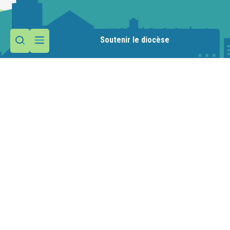
Soutenir le diocèse
Contactez la paroisse
Maison paroissiale
1 route de la Manche
74110 Morzine