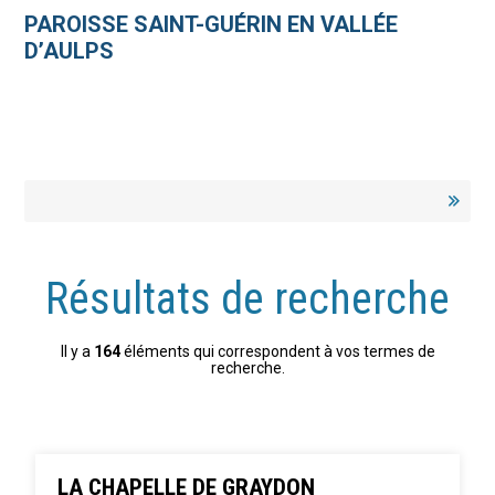
Aller
Outils
au
personnels
PAROISSE SAINT-GUÉRIN EN VALLÉE
contenu.
|
D’AULPS
Aller
à
la
navigation
Résultats de recherche
Il y a
164
éléments qui correspondent à vos termes de
recherche.
LA CHAPELLE DE GRAYDON