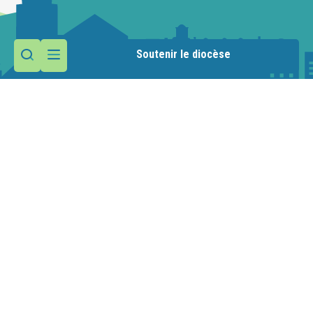
Soutenir le diocèse
Contactez la paroisse
Maison paroissiale
1 route de la Manche
74110 Morzine