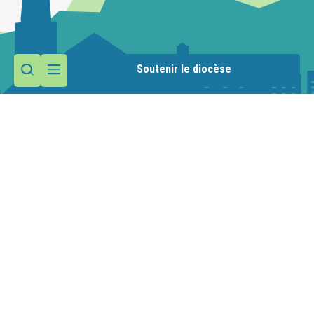
Soutenir le diocèse
Contactez la paroisse
Maison paroissiale
1 route de la Manche
74110 Morzine