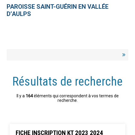
Aller
Outils
au
personnels
PAROISSE SAINT-GUÉRIN EN VALLÉE
contenu.
|
D’AULPS
Aller
à
la
navigation
Résultats de recherche
Il y a
164
éléments qui correspondent à vos termes de
recherche.
FICHE INSCRIPTION KT 2023 2024