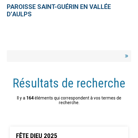
Aller
Outils
au
personnels
PAROISSE SAINT-GUÉRIN EN VALLÉE
contenu.
|
D’AULPS
Aller
à
la
navigation
Résultats de recherche
Il y a
164
éléments qui correspondent à vos termes de
recherche.
FÊTE DIEU 2025