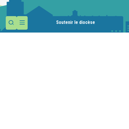
Soutenir le diocèse
Contactez la paroisse
Maison paroissiale
1 route de la Manche
74110 Morzine