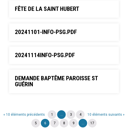
FÊTE DE LA SAINT HUBERT
20241101-INFO-PSG.PDF
20241114INFO-PSG.PDF
DEMANDE BAPTÊME PAROISSE ST
GUÉRIN
« 10 éléments précédents
1
...
3
4
10 éléments suivants »
5
6
7
8
9
...
17