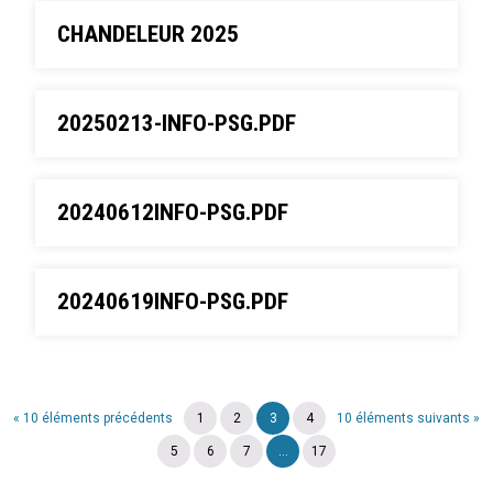
CHANDELEUR 2025
20250213-INFO-PSG.PDF
20240612INFO-PSG.PDF
20240619INFO-PSG.PDF
« 10 éléments précédents
1
2
3
4
10 éléments suivants »
5
6
7
...
17