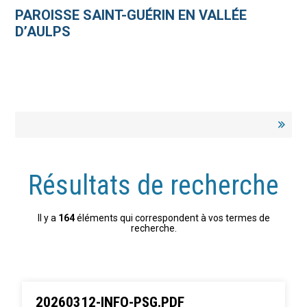
Aller
Outils
au
personnels
PAROISSE SAINT-GUÉRIN EN VALLÉE
contenu.
|
D’AULPS
Aller
à
la
navigation
Résultats de recherche
Il y a
164
éléments qui correspondent à vos termes de
recherche.
20260312-INFO-PSG.PDF