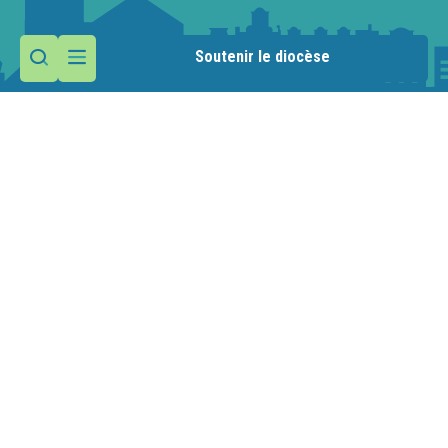
Soutenir le diocèse
Contactez la paroisse
Maison paroissiale
1 route de la Manche
74110 Morzine
Nous écrire
04 50 79 29 20