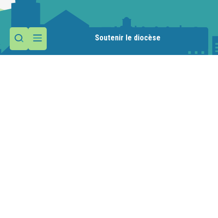
Soutenir le diocèse
Contactez la paroisse
Maison paroissiale
1 route de la Manche
74110 Morzine