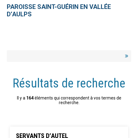
Aller
Outils
au
personnels
PAROISSE SAINT-GUÉRIN EN VALLÉE
contenu.
|
D’AULPS
Aller
à
la
navigation
Résultats de recherche
Il y a
164
éléments qui correspondent à vos termes de
recherche.
SERVANTS D’AUTEL