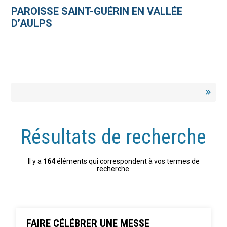
Aller
Outils
au
personnels
PAROISSE SAINT-GUÉRIN EN VALLÉE
contenu.
|
D’AULPS
Aller
à
la
navigation
Résultats de recherche
Il y a
164
éléments qui correspondent à vos termes de
recherche.
FAIRE CÉLÉBRER UNE MESSE