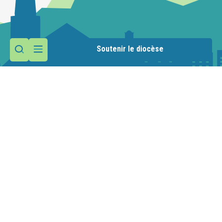
Soutenir le diocèse
Contactez la paroisse
Maison paroissiale
1 route de la Manche
74110 Morzine