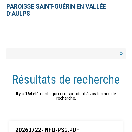
Aller
Outils
au
personnels
PAROISSE SAINT-GUÉRIN EN VALLÉE
contenu.
|
D’AULPS
Aller
à
la
navigation
Résultats de recherche
Il y a
164
éléments qui correspondent à vos termes de
recherche.
20260722-INFO-PSG.PDF