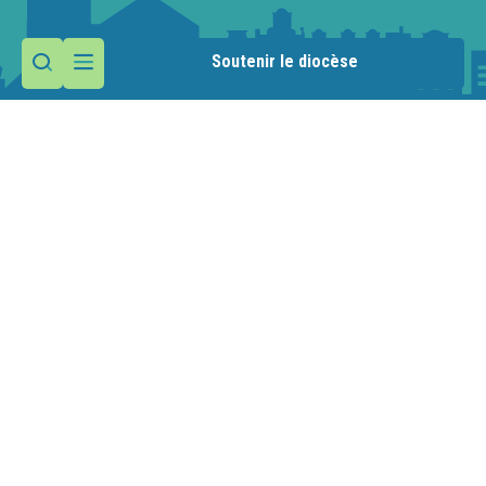
Soutenir le diocèse
Contactez la paroisse
Maison paroissiale
1 route de la Manche
74110 Morzine
Nous écrire
04 50 79 29 20