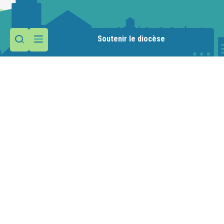
Soutenir le diocèse
Contactez la paroisse
Maison paroissiale
1 route de la Manche
74110 Morzine