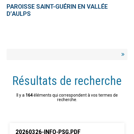
Aller
Outils
au
personnels
PAROISSE SAINT-GUÉRIN EN VALLÉE
contenu.
|
D’AULPS
Aller
à
la
navigation
Résultats de recherche
Il y a
164
éléments qui correspondent à vos termes de
recherche.
20260326-INFO-PSG.PDF