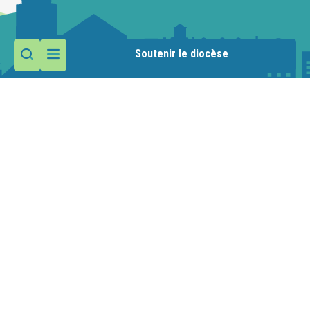
Soutenir le diocèse
Contactez la paroisse
Maison paroissiale
1 route de la Manche
74110 Morzine