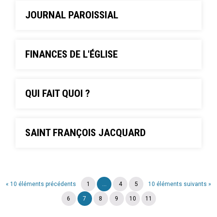
JOURNAL PAROISSIAL
FINANCES DE L'ÉGLISE
QUI FAIT QUOI ?
SAINT FRANÇOIS JACQUARD
« 10 éléments précédents
1
...
4
5
10 éléments suivants »
6
7
8
9
10
11