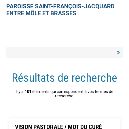
Aller
Outils
au
personnels
PAROISSE SAINT-FRANÇOIS-JACQUARD
contenu.
|
ENTRE MÔLE ET BRASSES
Aller
à
la
navigation
Résultats de recherche
Il y a
101
éléments qui correspondent à vos termes de
recherche.
VISION PASTORALE / MOT DU CURÉ