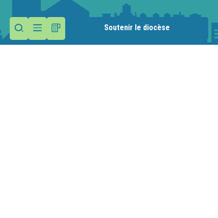
Soutenir le diocèse
Contactez la paroisse
Maison paroissiale
26 rue des Moulins
74250 Viuz en Sallaz
Nous écrire
04 50 36 81 66