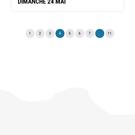
DIMANCHE 24 MAI
1
2
3
4
5
6
7
...
11