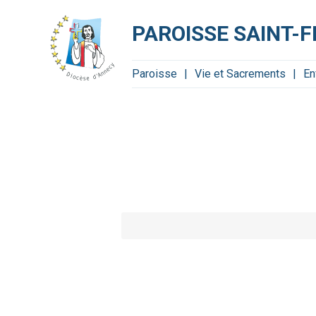
Aller
Outils
au
personnels
contenu.
PAROISSE SAINT-
|
Aller
à
la
navigation
Paroisse
Vie et Sacrements
En