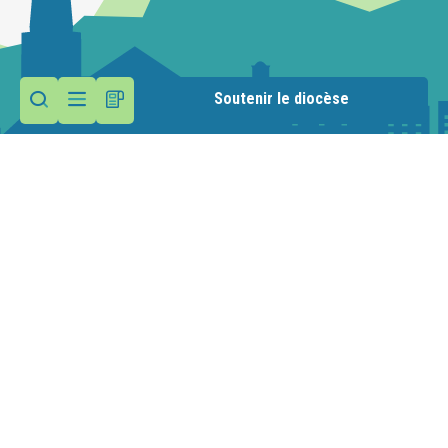
Soutenir le diocèse
Contactez la paroisse
Maison paroissiale
26 rue des Moulins
74250 Viuz en Sallaz