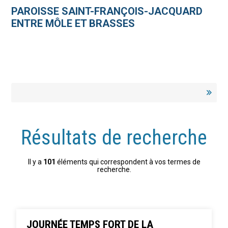
Aller
Outils
au
personnels
PAROISSE SAINT-FRANÇOIS-JACQUARD
contenu.
|
ENTRE MÔLE ET BRASSES
Aller
à
la
navigation
Résultats de recherche
Il y a
101
éléments qui correspondent à vos termes de
recherche.
JOURNÉE TEMPS FORT DE LA